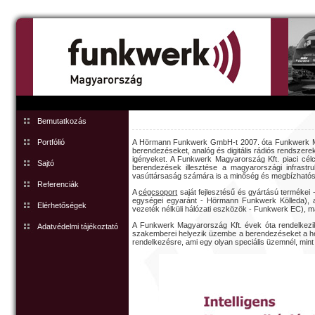
Bemutatkozás
Portfólió
A Hörmann Funkwerk GmbH-t 2007. óta Funkwerk Mag
berendezéseket, analóg és digitális rádiós rendszereke
igényeket. A Funkwerk Magyarország Kft. piaci célc
Sajtó
berendezések illesztése a magyarországi infrastr
vasúttársaság számára is a minőség és megbízhatósá
Referenciák
A
cégcsoport
saját fejlesztésű és gyártású termékei
egységei egyaránt - Hörmann Funkwerk Kölleda), a
Elérhetőségek
vezeték nélküli hálózati eszközök - Funkwerk EC), 
A Funkwerk Magyarország Kft. évek óta rendelkez
Adatvédelmi tájékoztató
szakemberei helyezik üzembe a berendezéseket a hel
rendelkezésre, ami egy olyan speciális üzemnél, mint